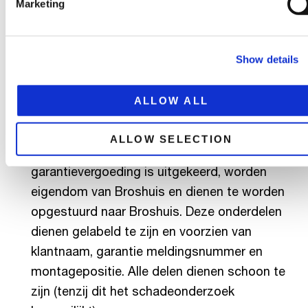
Marketing
vast.
Een garantieaanvraag kan alleen in
behandeling worden genomen via het
Show details
Broshuis garantieaanvraagformulier. Dit
formulier is te vinden op onze website.
ALLOW ALL
Onjuiste of onvolledig ingevulde formulieren
worden niet in behandeling genomen.
ALLOW SELECTION
Vervangen onderdelen, waarvoor een
garantievergoeding is uitgekeerd, worden
eigendom van Broshuis en dienen te worden
opgestuurd naar Broshuis. Deze onderdelen
dienen gelabeld te zijn en voorzien van
klantnaam, garantie meldingsnummer en
montagepositie. Alle delen dienen schoon te
zijn (tenzij dit het schadeonderzoek