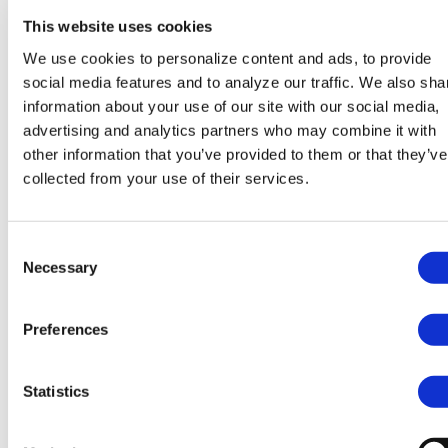
Gigant of Wabco kan voor garantie direct
This website uses cookies
contact met deze leveranciers worden
opgenomen.
We use cookies to personalize content and ads, to provide
social media features and to analyze our traffic. We also sha
Indien zonder toestemming van Broshuis
information about your use of our site with our social media,
wijzigingen worden aangebracht of door
advertising and analytics partners who may combine it with
Broshuis niet vrijgegeven onderdelen worden
other information that you’ve provided to them or that they’ve
gebruikt, vervalt de garantie.
collected from your use of their services.
Schades voortvloeiende uit bedieningsfouten
zijn van garantie uitgesloten evenals normale
Consent
slijtage van onderdelen.
Necessary
Selection
Gevolgschade, waardoor kosten van
stilstand, huur of schade aan lading ontstaan,
Preferences
zijn van garantie uitgesloten.
Vergoeding van arbeid geschiedt alleen na
Statistics
overleg met de afdeling After Sales van
Broshuis. De vergoedingen stelt Broshuis